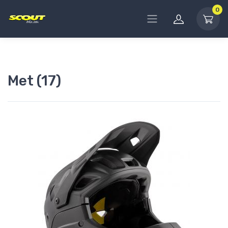
0
Met (17)